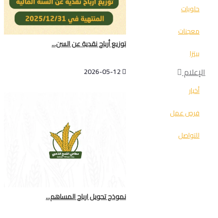
حلويات
معجنات
توزيع أرباح نقدية عن السن...
بيتزا
الإعلام
2026-05-12
أخبار
فرص عمل
للتواصل
نموذج تحويل ارباح المساهم...