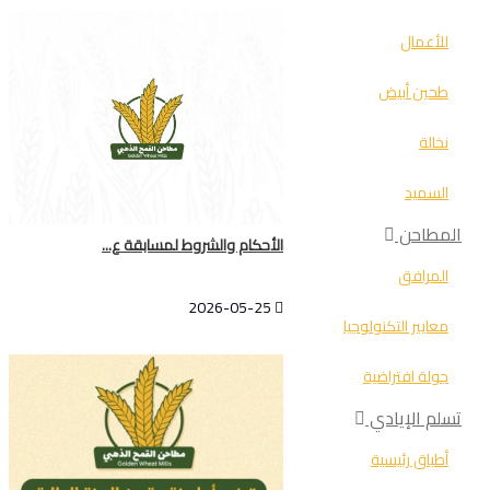
للأعمال
طحين أبيض
نخالة
السميد
المطاحن
الأحكام والشروط لمسابقة ع...
المرافق
2026-05-25
معايير التكنولوجيا
جولة افتراضية
تسلم الإيادي
أطباق رئيسية