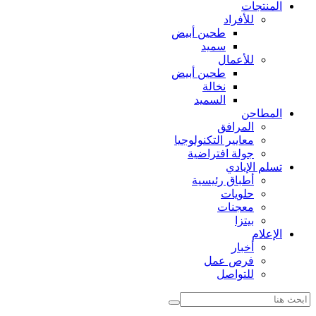
المنتجات
للأفراد
طحين أبيض
سميد
للأعمال
طحين أبيض
نخالة
السميد
المطاحن
المرافق
معايير التكنولوجيا
جولة افتراضية
تسلم الإيادي
أطباق رئيسية
حلويات
معجنات
بيتزا
الإعلام
أخبار
فرص عمل
للتواصل