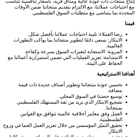
إنتاج منتجات ذات جودة عالية ومذاق فريد، بأسعار تنافسية تتناسب
مع احتياجات عملائنا، مع الالتزام بتقديم منتجاتنا ضمن الأوقات
المحددة بما يتماشى مع متطلبات السوق الفلسطيني.
قيمنا
رضا العملاء: تلبية احتياجات عملائنا بأفضل شكل.
الابتكار: نسعى دائمًا لتطوير منتجاتنا بما يواكب التطورات
العالمية.
المرونة: الاستجابة لتغيرات السوق بسرعة وكفاءة.
الاستدامة: تعزيز العمليات التي تضمن استمرارية أعمالنا مع
الحفاظ على البيئة.
أهدافنا الاستراتيجية
تحسين جودة منتجاتنا وتطوير أصناف جديدة ذات قيمة
مضافة.
توسيع حصتنا في السوق المحلي.
تشجيع الابتكار الذي يزيد من ثقة المستهلك الفلسطيني
بمنتجاتنا.
العمل وفق معايير أخلاقية عالمية تتوافق مع القوانين
الفلسطينية.
تحقيق التميّز المؤسسي من خلال تعزيز العمل الجماعي وروح
الابتكار.
تحقيق نمو مستدام يعود بالفائدة على المساهمين وشركائنا.