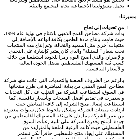
تحمل مسؤوليتنا الاجتماعية تجاه المجتمع والبيئة.
مسيرتنا:
من تحديات إلى نجاح
بدأت شركة مطاحن القمح الذهبي بالإنتاج في نهاية عام 1999،
حيث قامت بإنتاج مادة الطحين بكافة أنواعه بالإضافة إلى
منتجات أخرى مثل السميد والنخالة، وتم إنتاج هذه المنتجات
تحت شعار "السنبلة" والذي كان يعتبر كإشارة على التحدي
والإصرار، والذي أصبح اليوم رمزاً للجودة استطعنا من خلاله
كسب ثقة المستهلك الفلسطيني بفضل الجودة العالية
والأسعار التنافسية.
بالرغم من الظروف الصعبة والتحديات التي عانت منها شركة
مطاحن القمح الذهبي من بداية المباشرة في طرح منتجاتها
في السوق، استطاعت الشركة من التغلب على كل التحديات
واستمرت في تقديم أفضل المنتجات وبأسعار تنافسية، كما
استطاعت إيصال منتج الشركة إلى كافة المناطق حيث
ازدادت مبيعات الشركة وبشكل ملحوظ خلال سنوات معدودة
من عمر الشركة مما يدل على ثقة المستهلك الفلسطيني من
جودة المنتج وقدرة الشركة على تلبية رغبات السوق
الفلسطيني حيث كانت الرغبة الملحة والمتزايدة من
المستهلك على إيجاد منتج فلسطيني حافزاً لكي تستمر