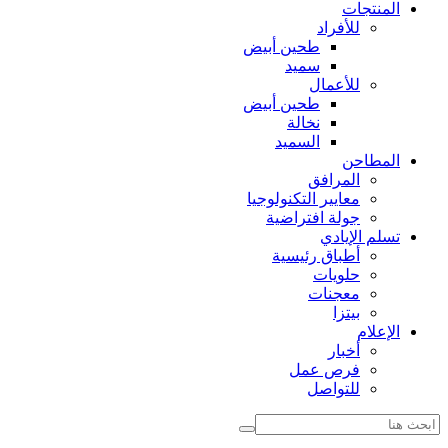
المنتجات
للأفراد
طحين أبيض
سميد
للأعمال
طحين أبيض
نخالة
السميد
المطاحن
المرافق
معايير التكنولوجيا
جولة افتراضية
تسلم الإيادي
أطباق رئيسية
حلويات
معجنات
بيتزا
الإعلام
أخبار
فرص عمل
للتواصل