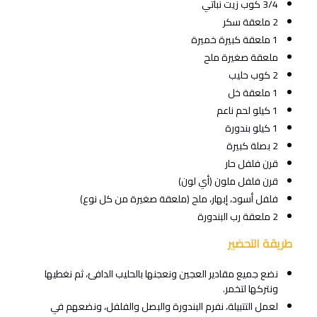
3/4 كوب زيت نباتي
2 ملعقة سكر
1 ملعقة كبيرة خميرة
ملعقة صغيرة ملح
2 كوب حليب
1 ملعقة خل
1 كيلو لحم ناعم
1 كيلو بندورة
2 بصلة كبيرة
قرن فلفل حار
قرن فلفل ملون (أي لون)
فلفل أسود، إبهار، ملح (ملعقة صغيرة من كل نوع)
2 ملعقة رب البندورة
طريقة التحضير
نضع جميع مقادير العجين ونعجنها بالحليب الدافئ، ثم نغطيها
ونتركها لتخمر.
لعمل التتبيلة، نفرم البندورة والبصل والفلفل، ونضعهم في