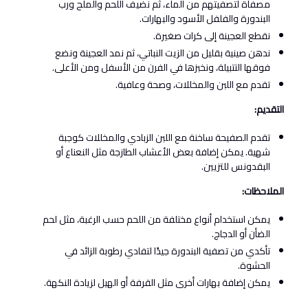
مصفاة لتصفيتهم من الماء، ثم نضيف اللحم والملح ورب
البندورة والفلفل الأسود والبهارات.
نقطع العجينة إلى كرات صغيرة.
ندهن صينية بقليل من الزيت النباتي، ثم نمد العجينة ونضع
فوقها التتبيلة، ونخبزها في الفرن من الأسفل ومن الأعلى.
تقدم مع اللبن والمخللات، وصحة وعافية.
التقديم:
تقدم الصفيحة ساخنة مع اللبن الزبادي والمخللات كوجبة
شهية. يمكن إضافة بعض الأعشاب الطازجة مثل النعناع أو
البقدونس للتزيين.
الملاحظات:
يمكن استخدام أنواع مختلفة من اللحم حسب الرغبة، مثل لحم
الضأن أو الدجاج.
تأكدي من تصفية البندورة جيدًا لتفادي رطوبة الزائد في
الحشوة.
يمكن إضافة بهارات أخرى مثل القرفة أو الهيل لزيادة النكهة.