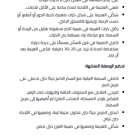
ضعي العجينة في الثلاجة لمدة ساعة على الأقل لتتصلب.
شكّلي العجينة على شكل كرات صغيرة كحبة الجوز أو أصابع، أو
حسب الرغبة، وزينيها بالفستق الحلبي.
رصّي كرات الغريبة في صينية للخبز مدهونة بقليل من الزبدة أو
السمنة، مع مراعاة ترك مسافة بين الكرات.
اخبزي الصينية في فرن مُسخّن مسبقًا على درجة حرارة
منخفضة لمدة لا تزيد عن 20-30 دقيقة. قدّمي الغريبة بعد
أن تبرد.
تحضير الوصفة المنكهة:
اخلطي السمنة النباتية مع السكر الناعم جيدًا حتى تحصلي على
مزيج ناعم.
امزجي الطحين مع المكونات الجافة والبهارات (ماء الزهر،
البايكنج باودر، المستكة، المحلب، الملح) ثم أضيفيها إلى مزيج
السمنة.
اعجني المزيج جيدًا حتى تتكون عجينة لينة، وضعيها في الثلاجة
حتى ترتاح.
شكّلي العجينة وضعيها في صينية الفرن حتى تنضج.