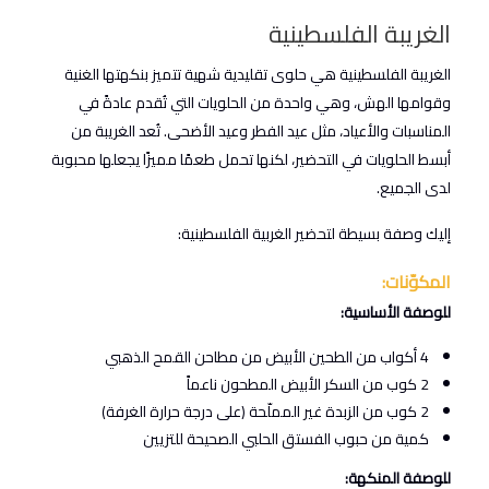
الغريبة الفلسطينية
الغريبة الفلسطينية هي حلوى تقليدية شهية تتميز بنكهتها الغنية
وقوامها الهش، وهي واحدة من الحلويات التي تُقدم عادةً في
المناسبات والأعياد، مثل عيد الفطر وعيد الأضحى. تُعد الغريبة من
أبسط الحلويات في التحضير، لكنها تحمل طعمًا مميزًا يجعلها محبوبة
لدى الجميع.
إليك وصفة بسيطة لتحضير الغربية الفلسطينية:
المكوّنات:
للوصفة الأساسية:
4 أكواب من الطحين الأبيض من مطاحن القمح الذهبي
2 كوب من السكر الأبيض المطحون ناعماً
2 كوب من الزبدة غير المملّحة (على درجة حرارة الغرفة)
كمية من حبوب الفستق الحلبي الصحيحة للتزيين
للوصفة المنكهة: