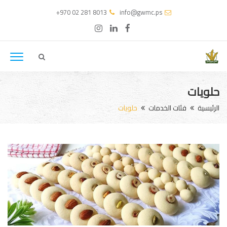
+970 02 281 8013
info@gwmc.ps
حلويات
الرئيسية
فئات الخدمات
حلويات