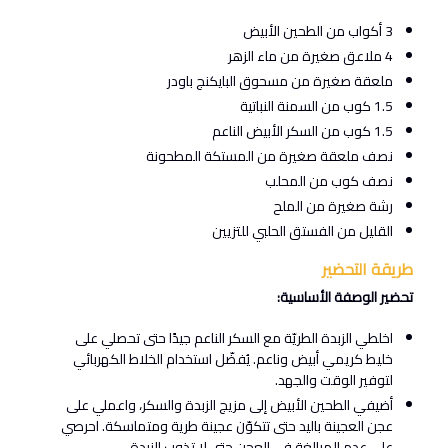
3 أكواب من الطحين الأبيض
4 ملاعق صغيرة من ماء الزهر
ملعقة صغيرة من مسحوق البايكنج باودر
1.5 كوب من السمنة النباتية
1.5 كوب من السكر الأبيض الناعم
نصف ملعقة صغيرة من المستكة المطحونة
نصف كوب من المحلب
رشة صغيرة من الملح
القليل من الفستق الحلبي للتزيين
طريقة التحضير
تحضير الوصفة الأساسية:
اخلطي الزبدة الطريّة مع السكر الناعم جيدًا حتى تحصلي على
خليط كريمي أبيض وناعم. يُفضّل استخدام الخلاط الكهربائي
لتوفير الوقت والجهد.
أضيفي الطحين الأبيض إلى مزيج الزبدة والسكر، واعملي على
عجن العجينة باليد حتى تتكوّن عجينة طرية ومتماسكة. احرصي
على عدم المبالغة في العجن حتى لا تذوب الزبدة.