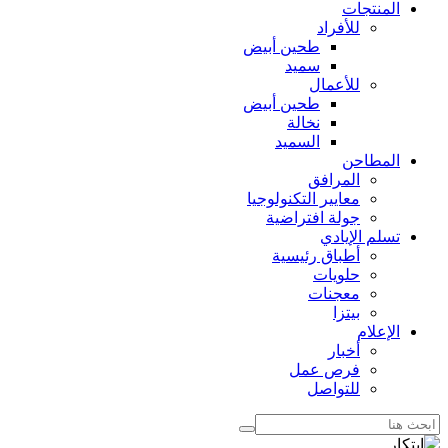
المنتجات
للأفراد
طحين أبيض
سميد
للأعمال
طحين أبيض
نخالة
السميد
المطاحن
المرافق
معايير التكنولوجيا
جولة افتراضية
تسلم الإيادي
أطباق رئيسية
حلويات
معجنات
بيتزا
الإعلام
أخبار
فرص عمل
للتواصل