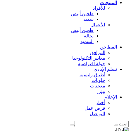
المنتجات
للأفراد
طحين أبيض
سميد
للأعمال
طحين أبيض
نخالة
السميد
المطاحن
المرافق
معايير التكنولوجيا
جولة افتراضية
تسلم الإيادي
أطباق رئيسية
حلويات
معجنات
بيتزا
الإعلام
أخبار
فرص عمل
للتواصل