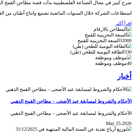
صرح كبير في مجال الصناعة الفلسطينية بدأت قصة مطاحن القمح الذهبي عام 1995 على أراضي قرية برهام في بلدة بيرزيت الواقعة شمال مدينة رام الله، على مساحة إجمالية تبلغ
استطاعات الشركة خلال السنوات الماضية تصنيع وانتاج أطنان من الق
اقرأ أكثر
32000
السعة التخزينية للقمح
330
الطاقة اليومية للطحن (طن)
40
موظف وموظفة
أخبار
الأحكام والشروط لمسابقة عيد الأضحى – مطاحن القمح الذهبي
الأحكام والشروط لمسابقة عيد الأضحى – مطاحن القمح الذهبي
May 25-2026