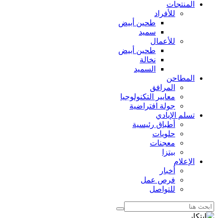
المنتجات
للأفراد
طحين أبيض
سميد
للأعمال
طحين أبيض
نخالة
السميد
المطاحن
المرافق
معايير التكنولوجيا
جولة افتراضية
تسلم الإيادي
أطباق رئيسية
حلويات
معجنات
بيتزا
الإعلام
أخبار
فرص عمل
للتواصل