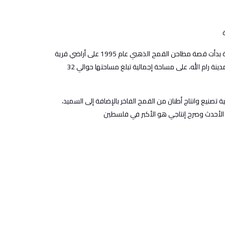
صرح كبير في مجال الصناعة الفلسطينية بدأت قصة مطاحن القمح الذهبي عام 1995 على أراضي قرية
برهام في بلدة بيرزيت الواقعة شمال مدينة رام الله، على مساحة إجمالية تبلغ مساحتها حوالي 32
تصنيع وانتاج أطنان من القمح الفاخر بالإضافة إلى السميد،
الأحدث وصرح إنتاجي هو الأكبر في فلسطين