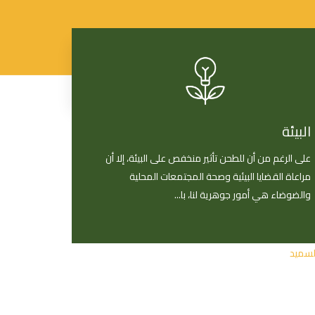
البيئة
لمنتجات
على الرغم من أن للطحن تأثير منخفص على البيئة، إلا أن
لأفراد
تسلم الإيادي
مراعاة القضايا البيئية وصحة المجتمعات المحلية
المطاحن
الإعلام
حين أبيض
أطباق رئيسية
ميد
المرافق
أخبار
والضوضاء هي أمور جوهرية لنا، با...
حلويات
لأعمال
معايير التكنولوجيا
فرص عمل
معجنات
حين أبيض
جولة افتراضية
للتواصل
بيتزا
خالة
لسميد