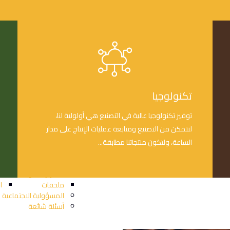
الشركة
تكنولوجيا
قصة الشركة
ا
الإدارة
توفير تكنولوجيا عالية في التصنيع هي أولولية لنا،
مجلس الإدارة
ل
لنتمكن من التصنيع ومتابعة عمليات الإنتاج على مدار
الإدارة التنفيذية
ط
حوكمة الشركة
س
الساعة، ولتكون منتجاتنا مطابقة...
الرئيسية
المساهمين الرئيسيين
ل
اللجان
ط
التقارير السنوية
ن
ملحقات
ا
المسؤولية الاجتماعية
أسئلة شائعة