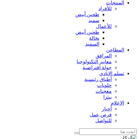
المنتجات
للأفراد
طحين أبيض
سميد
للأعمال
طحين أبيض
نخالة
السميد
المطاحن
المرافق
معايير التكنولوجيا
جولة افتراضية
تسلم الإيادي
أطباق رئيسية
حلويات
معجنات
بيتزا
الإعلام
أخبار
فرص عمل
للتواصل