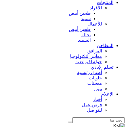
المنتجات
للأفراد
طحين أبيض
سميد
للأعمال
طحين أبيض
نخالة
السميد
المطاحن
المرافق
معايير التكنولوجيا
جولة افتراضية
تسلم الإيادي
أطباق رئيسية
حلويات
معجنات
بيتزا
الإعلام
أخبار
فرص عمل
للتواصل