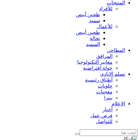
المنتجات
للأفراد
طحين أبيض
سميد
للأعمال
طحين أبيض
نخالة
السميد
المطاحن
المرافق
معايير التكنولوجيا
جولة افتراضية
تسلم الإيادي
أطباق رئيسية
حلويات
معجنات
بيتزا
الإعلام
أخبار
فرص عمل
للتواصل