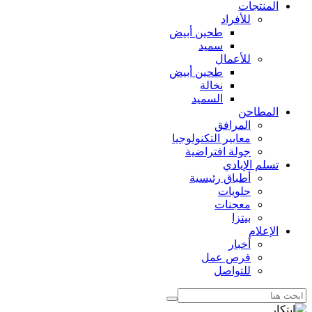
المنتجات
للأفراد
طحين أبيض
سميد
للأعمال
طحين أبيض
نخالة
السميد
المطاحن
المرافق
معايير التكنولوجيا
جولة افتراضية
تسلم الإيادي
أطباق رئيسية
حلويات
معجنات
بيتزا
الإعلام
أخبار
فرص عمل
للتواصل