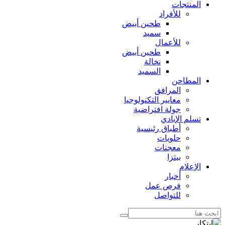
المنتجات
للأفراد
طحين أبيض
سميد
للأعمال
طحين أبيض
نخالة
السميد
المطاحن
المرافق
معايير التكنولوجيا
جولة افتراضية
تسلم الإيادي
أطباق رئيسية
حلويات
معجنات
بيتزا
الإعلام
أخبار
فرص عمل
للتواصل