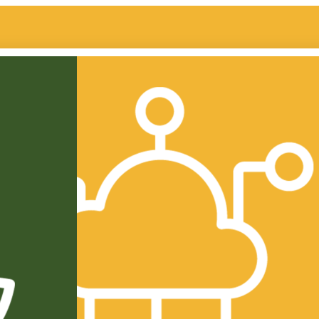
الشركة
قصة الشركة
المنتجات
الإدارة
مجلس الإدارة
للأفراد
ا
الإدارة التنفيذية
طحين أبيض
حوكمة الشركة
سميد
ا
الرئيسية
المساهمين الرئيسيين
للأعمال
م
اللجان
طحين أبيض
ج
التقارير السنوية
نخالة
ملحقات
السميد