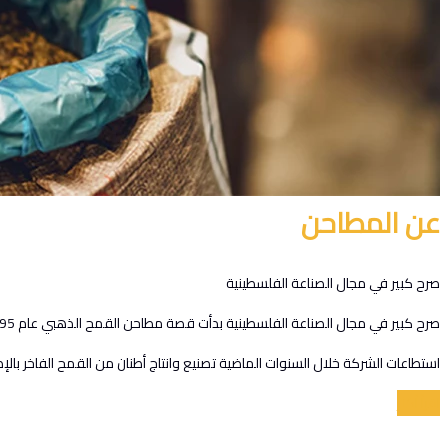
عن المطاحن
صرح كبير في مجال الصناعة الفلسطينية
صرح كبير في مجال الصناعة الفلسطينية بدأت قصة مطاحن القمح الذهبي عام 1995 على أراضي قرية برهام في بلدة بيرزيت الواقعة شمال مدينة رام الله، على مساحة إجمالية تبلغ مساحتها حوالي 32 دونم.
استطاعات الشركة خلال السنوات الماضية تصنيع وانتاج أطنان من القمح الفاخر با
اقرأ أكثر