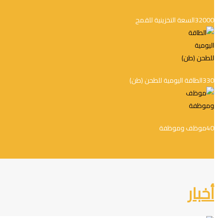
32000
السعة التخزينية للقمح
330
الطاقة اليومية للطحن (طن)
40
موظف وموظفة
أخبار