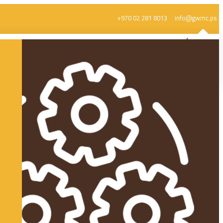
+970 02 281 8013
info@gwmc.ps