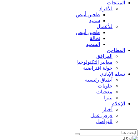
المنتجات
للأفراد
طحين أبيض
سميد
للأعمال
طحين أبيض
نخالة
السميد
المطاحن
المرافق
معايير التكنولوجيا
جولة افتراضية
تسلم الإيادي
أطباق رئيسية
حلويات
معجنات
بيتزا
الإعلام
أخبار
فرص عمل
للتواصل