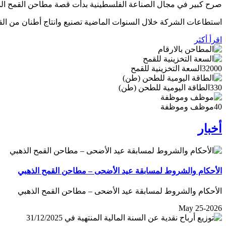
صرح كبير في مجال الصناعة الفلسطينية بدأت قصة مطاحن القمح الذهبي عام 1995 على أراضي قرية برهام في بلدة بيرزيت الواقعة شمال مدينة رام الله، على مساحة إجمالية تبلغ
استطاعات الشركة خلال السنوات الماضية تصنيع وانتاج أطنان من الق
اقرأ أكثر
32000
السعة التخزينية للقمح
330
الطاقة اليومية للطحن (طن)
40
موظف وموظفة
أخبار
الأحكام والشروط لمسابقة عيد الأضحى – مطاحن القمح الذهبي
الأحكام والشروط لمسابقة عيد الأضحى – مطاحن القمح الذهبي
May 25-2026