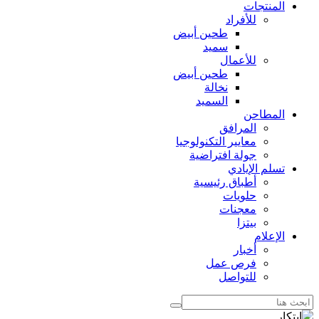
المنتجات
للأفراد
طحين أبيض
سميد
للأعمال
طحين أبيض
نخالة
السميد
المطاحن
المرافق
معايير التكنولوجيا
جولة افتراضية
تسلم الإيادي
أطباق رئيسية
حلويات
معجنات
بيتزا
الإعلام
أخبار
فرص عمل
للتواصل