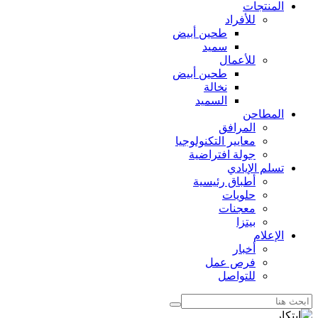
المنتجات
للأفراد
طحين أبيض
سميد
للأعمال
طحين أبيض
نخالة
السميد
المطاحن
المرافق
معايير التكنولوجيا
جولة افتراضية
تسلم الإيادي
أطباق رئيسية
حلويات
معجنات
بيتزا
الإعلام
أخبار
فرص عمل
للتواصل