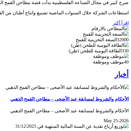
صرح كبير في مجال الصناعة الفلسطينية بدأت قصة مطاحن القمح الذهبي عام 1995 على أراضي قرية برهام في بلدة بيرزيت الواقعة شمال مدينة رام الله، على مساحة إجمالية تبلغ
استطاعات الشركة خلال السنوات الماضية تصنيع وانتاج أطنان من الق
اقرأ أكثر
32000
السعة التخزينية للقمح
330
الطاقة اليومية للطحن (طن)
40
موظف وموظفة
أخبار
الأحكام والشروط لمسابقة عيد الأضحى – مطاحن القمح الذهبي
الأحكام والشروط لمسابقة عيد الأضحى – مطاحن القمح الذهبي
May 25-2026