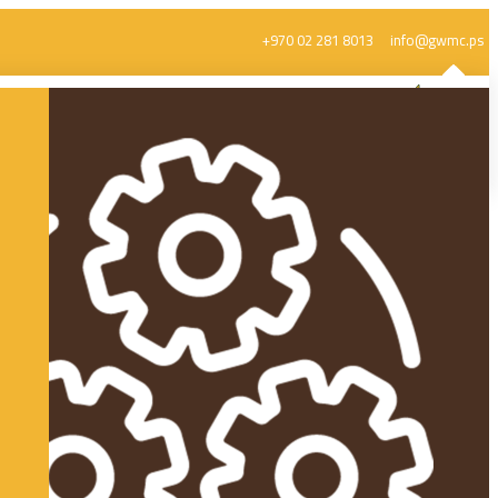
+970 02 281 8013
info@gwmc.ps