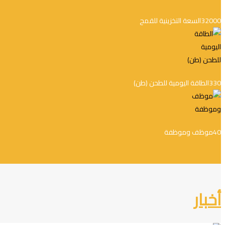
32000
السعة التخزينية للقمح
330
الطاقة اليومية للطحن (طن)
40
موظف وموظفة
أخبار