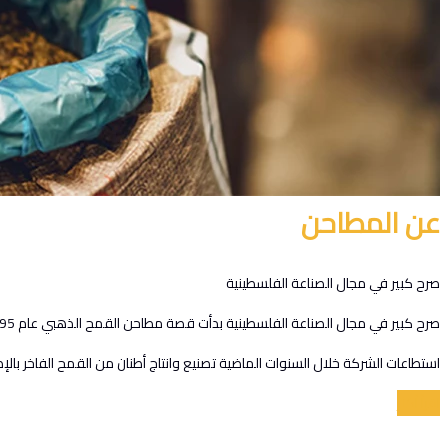
عن المطاحن
صرح كبير في مجال الصناعة الفلسطينية
صرح كبير في مجال الصناعة الفلسطينية بدأت قصة مطاحن القمح الذهبي عام 1995 على أراضي قرية برهام في بلدة بيرزيت الواقعة شمال مدينة رام الله، على مساحة إجمالية تبلغ مساحتها حوالي 32 دونم.
استطاعات الشركة خلال السنوات الماضية تصنيع وانتاج أطنان من القمح الفاخر با
اقرأ أكثر