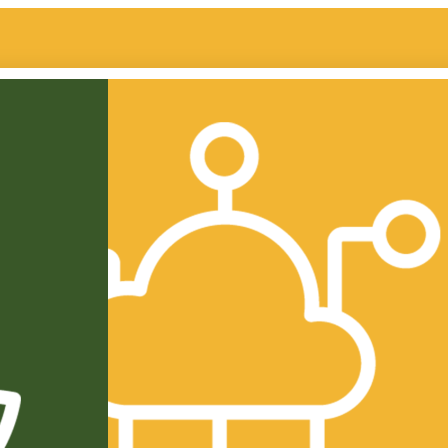
الشركة
قصة الشركة
المنتجات
الإدارة
مجلس الإدارة
للأفراد
ا
الإدارة التنفيذية
طحين أبيض
حوكمة الشركة
سميد
ا
الرئيسية
المساهمين الرئيسيين
للأعمال
م
اللجان
طحين أبيض
ج
التقارير السنوية
نخالة
ملحقات
السميد