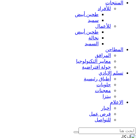
المنتجات
للأفراد
طحين أبيض
سميد
للأعمال
طحين أبيض
نخالة
السميد
المطاحن
المرافق
معايير التكنولوجيا
جولة افتراضية
تسلم الإيادي
أطباق رئيسية
حلويات
معجنات
بيتزا
الإعلام
أخبار
فرص عمل
للتواصل