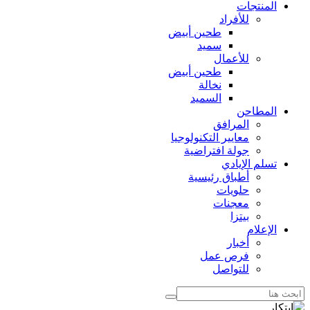
المنتجات
للأفراد
طحين أبيض
سميد
للأعمال
طحين أبيض
نخالة
السميد
المطاحن
المرافق
معايير التكنولوجيا
جولة افتراضية
تسلم الإيادي
أطباق رئيسية
حلويات
معجنات
بيتزا
الإعلام
أخبار
فرص عمل
للتواصل