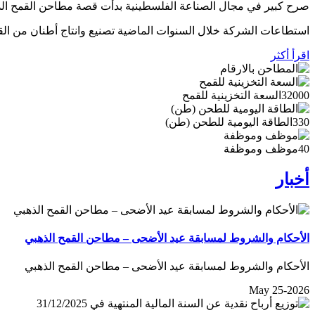
صرح كبير في مجال الصناعة الفلسطينية بدأت قصة مطاحن القمح الذهبي عام 1995 على أراضي قرية برهام في بلدة بيرزيت الواقعة شمال مدينة رام الله، على مساحة إجمالية تبلغ
استطاعات الشركة خلال السنوات الماضية تصنيع وانتاج أطنان من الق
اقرأ أكثر
32000
السعة التخزينية للقمح
330
الطاقة اليومية للطحن (طن)
40
موظف وموظفة
أخبار
الأحكام والشروط لمسابقة عيد الأضحى – مطاحن القمح الذهبي
الأحكام والشروط لمسابقة عيد الأضحى – مطاحن القمح الذهبي
May 25-2026