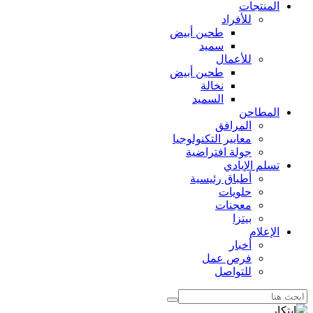
المنتجات
للأفراد
طحين أبيض
سميد
للأعمال
طحين أبيض
نخالة
السميد
المطاحن
المرافق
معايير التكنولوجيا
جولة افتراضية
تسلم الإيادي
أطباق رئيسية
حلويات
معجنات
بيتزا
الإعلام
أخبار
فرص عمل
للتواصل