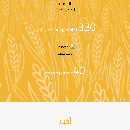
330
الطاقة اليومية للطحن (طن)
40
موظف وموظفة
أخبار