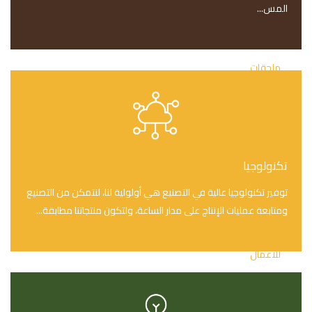
المس...
اللجان
التقارير السنوية
ملحقات
المسؤولية الاجتماعية
أسئلة شائعة
المنتجات
تكنولوجيا
للأفراد
توفير تكنولوجيا عالية في التصنيع هي أولولية لنا، لنتمكن من التصنيع
طحين أبيض
ومتابعة عمليات الإنتاج على مدار الساعة، ولتكون منتجاتنا مطابقة...
سميد
للأعمال
طحين أبيض
نخالة