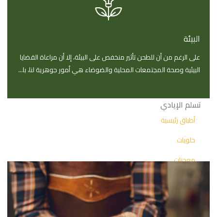
السميد
المطاحن
البيئة
المرافق
على الرغم من أن للطحن تأثير منخفص على البيئة، إلا أن مراعاة القضايا
معايير التكنولوجيا
البيئية وصحة المجتمعات المحلية والضوضاء هي أمور جوهرية لنا، با...
جولة افتراضية
تسلم الإيادي
أطباق رئيسية
حلويات
معجنات
بيتزا
الإعلام
أخبار